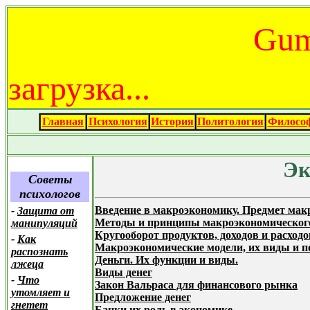
Gum
загрузка...
Главная
Психология
История
Политология
Филосо
Эк
Советы
психологов
Введение в макроэкономику. Предмет ма
-
Защита от
Методы и принципы макроэкономического
манипуляций
Кругооборот продуктов, доходов и расходо
-
Как
Макроэкономические модели, их виды и п
распознать
Деньги. Их функции и виды.
лжеца
Виды денег
-
Что
Закон Вальраса для финансового рынка
утомляет и
Предложение денег
гнетет
Банки их роль в экономике