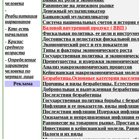
человека
Равновесие на денежном рынке
-
Денежный мультипликатор
Реабилитация
Банковский мультипликатор
наркоманов
Система национальных счетов и история е
Валовой внутренний продукт ( ВВП )
-
Кто есть
Фискальная политика, ее цели и инструм
начальник
Достоинства и недостатки фискальной по
-
Кризис
Экономический рост и его показатели
среднего
Типы и факторы экономического роста
возраста
Государственная политика
и экономическ
-
Определение
Преимущества
и
издержки экономическог
характера
Анализ макроэкономических процессов
человека по
Кейнсианская макроэкономическая модел
чертам лица
Безработица.Основные категории населения
Реклама
Причины и виды безработицы. Естествен
Добровольная и вынужденная безработиц
Последствия безработицы
Государственная политика борьбы с безра
Инфляция и ее показатели
, виды инфляци
Последствия инфляции Издержки инфляц
Ожидаемая и непредвиденная инфляция ее
Равновесие на товарном рынке. Простая 
Инвестиции в кейнсианской модели. Равно
Налоги и их виды