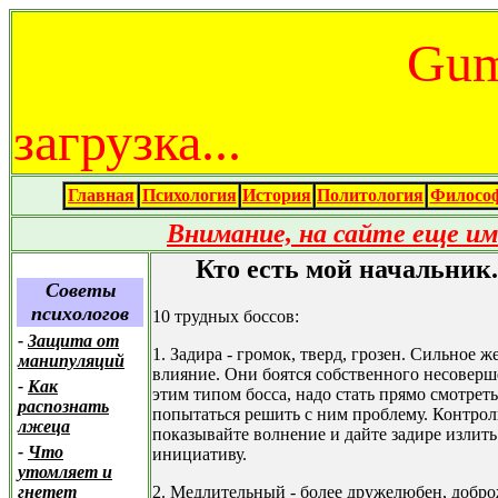
Gum
загрузка...
Главная
Психология
История
Политология
Филосо
Внимание, на сайте еще и
Кто есть мой начальник
Советы
психологов
10 трудных боссов:
-
Защита от
1. Задира - громок, тверд, грозен. Сильное 
манипуляций
влияние. Они боятся собственного несоверш
-
Как
этим типом босса, надо стать прямо смотреть
распознать
попытаться решить с ним проблему. Контроли
лжеца
показывайте волнение и дайте задире излить 
-
Что
инициативу.
утомляет и
2. Медлительный - более дружелюбен, добр
гнетет