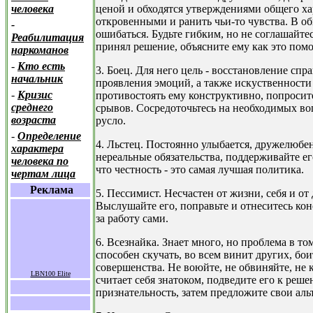
ценой и обходятся утверждениями общего ха
человека
откровенными и ранить чьи-то чувства. В об
-
ошибаться. Будьте гибким, но не соглашайте
Реабилитация
принял решение, объясните ему как это помо
наркоманов
-
Кто есть
3. Боец. Для него цель - восстановление спр
начальник
проявления эмоций, а также искуственност
-
Кризис
противостоять ему конструктивно, попросит
среднего
срывов. Сосредоточьтесь на необходимых во
возраста
русло.
-
Определение
4. Льстец. Постоянно улыбается, дружелюбен
характера
нереальные обязательства, поддерживайте ег
человека по
что честность - это самая лучшая политика.
чертам лица
Реклама
5. Пессимист. Несчастен от жизни, себя и от
Выслушайте его, поправьте и отнеситесь кон
за работу сами.
6. Всезнайка. Знает много, но проблема в том
способен скучать, во всем винит других, бо
совершенства. Не воюйте, не обвиняйте, не 
LBN100 Elite
считает себя знатоком, подведите его к ре
признательность, затем предложите свои аль