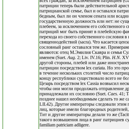
всех граждан, за исключением патрициев (Ga
патриции теперь были действительной арис
патрицианской семье, был и оставался патри
бедным, был ли он членом сената или всадн
государственную должность или нет: не суще
плебеем, за исключением его собственного 
патриций мог быть принят в плебейскую фа
перехода из своего собственного сословия в 
священнодействий (sacra). Что касается ценз
сословный ранг оставался тем же. Примерам
являются: отец М.Эмилия Скавра и семья Су
именем (Suet.
Aug.
2; Liv. IV.16; Plin.
H.N.
XVII
другой стороны, плебей или даже иностране
патриции посредством lex curiata. Но это пр
в течение нескольких столетий число патри
концу республики существовало всего не бол
Цезарь посредством lex Cassia возвысил нес
чтобы они могли продолжать отправление д
принадлежали их сословию (Suet.
Caes.
41; T
позднее нашел необходимым сделать то же са
LII.42). Другие императоры следовали этим
лиц, которые имели благородных родителей, 
Тит и другие императоры делали то же (Tacit
такого возвышения лица в ранг патрициев су
familiam patriciam adligere.