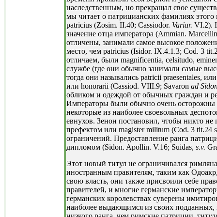
наследственным, но прекращал свое существо
мы читает о патрицианских фамилиях этого в
patricius (Zosim. II.40; Cassiodor.
Variar.
VI.2). 
значение отца императора (Ammian. Marcellin.
отличены, занимали самое высокое положение
место, чем patricius (Isidor. IX.4.1.3; Cod. 3 ti
отличаем, были magnificentia, celsitudo, emi
службе (где они обычно занимали самые высо
тогда они назывались patricii praesentales, ил
или honorarii (Cassiod. VIII.9; Savaron
ad Sidon
обликом и одеждой от обычных граждан и ре
Императоры были обычно очень осторожны 
некоторые из наиболее своевольных деспото
евнухов. Зенон постановил, чтобы никто не 
префектом или magister militum (Cod. 3 tit.2
ограничений. Предоставление ранга патриц
дипломом (Sidon. Apollin. V.16; Suidas,
s.v.
Gra
Этот новый титул не ограничивался римлян
иностранным правителям, таким как Одоакр,
свою власть, они также присвоили себе прав
правителей, и многие германские императо
германских королевствах суверены имитиров
наиболее выдающимся из своих подданных, н
низкого ранга, чем римские патриции, титу