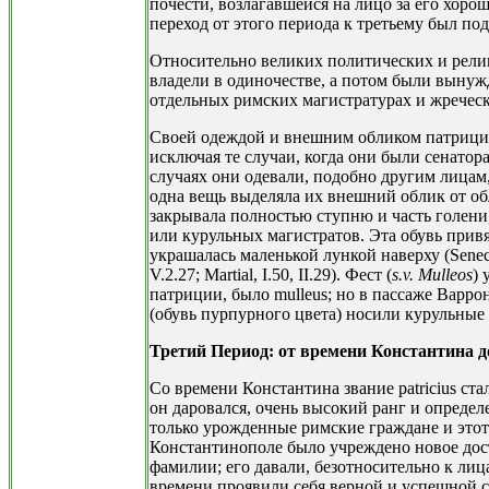
почести, возлагавшейся на лицо за его хорош
переход от этого периода к третьему был по
Относительно великих политических и рели
владели в одиночестве, а потом были вынуж
отдельных римских магистратурах и жреческ
Своей одеждой и внешним обликом патриции
исключая те случаи, когда они были сенатор
случаях они одевали, подобно другим лицам
одна вещь выделяла их внешний облик от обл
закрывала полностью ступню и часть голени,
или курульных магистратов. Эта обувь привязы
украшалась маленькой лункой наверху (Sene
V.2.27; Martial, I.50, II.29). Фест (
s.v. Mulleos
) 
патриции, было mulleus; но в пассаже Варрон
(обувь пурпурного цвета) носили курульные м
Третий Период: от времени Константина д
Со времени Константина звание patricius ст
он даровался, очень высокий ранг и опреде
только урожденные римские граждане и этот т
Константинополе было учреждено новое дост
фамилии; его давали, безотносительно к лиц
времени проявили себя верной и успешной 