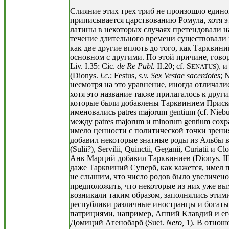
Слияние этих трех триб не произошло един
приписывается царствованию Ромула, хотя э
латины в некоторых случаях претендовали на 
течение длительного времени существовали в
как две другие вплоть до того, как Тарквин
основном с другими. По этой причине, говоря
Liv. I.35; Cic.
de Re Publ.
II.20; cf. S
), 
ENATUS
(Dionys.
l.c.
; Festus,
s.v. Sex Vestae sacerdotes
; 
несмотря на это уравнение, иногда отличалис
хотя это название также прилагалось к друг
которые были добавлены Тарквинием Приском
именовались patres majorum gentium (cf. Niebuh
между patres majorum и minorum gentium сохр
имело ценности с политической точки зрени
добавил некоторые знатные роды из Альбы в сре
(Sulii?), Servilii, Quinctii, Geganii, Curiatii и
Анк Марций добавил Тарквиниев (Dionys. III
даже Тарквиний Суперб, как кажется, имел п
не слышим, что число родов было увеличено
предположить, что некоторые из них уже вы
возникали таким образом, заполнялись этими
республики различные иностранцы и богаты
патрициями, например, Аппий Клавдий и его ро
Домиций Агенобарб (Suet.
Nero,
1). В отнош