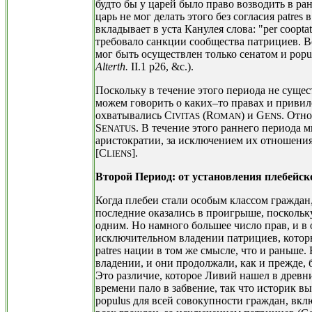
будто бы у царей было право возводить в ра
царь не мог делать этого без согласия patres в
вкладывает в уста Канулея слова: "per cooptation
требовало санкции сообщества патрициев. В
мог быть осуществлен только сенатом и populu
Alterth.
II.1 p26, &c.).
Поскольку в течение этого периода не суще
можем говорить о каких–то правах и приви
охватывались C
(R
) и G
. Отн
IVITAS
OMAN
ENS
S
. В течение этого раннего периода 
ENATUS
аристократии, за исключением их отношения 
[C
].
LIENS
Второй Период: от установления плебейск
Когда плебеи стали особым классом граждан
последние оказались в проигрыше, поскольк
одним. Но намного большее число прав, и в 
исключительном владении патрициев, которые
patres нации в том же смысле, что и раньше
владении, и они продолжали, как и прежде, бы
Это различие, которое Ливий нашел в древн
времени пало в забвение, так что историк в
populus для всей совокупности граждан, вкл