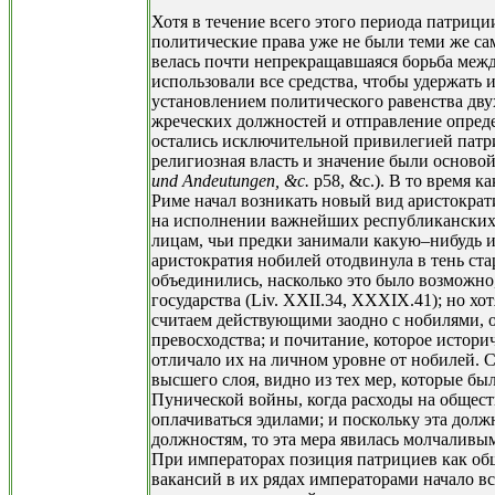
Хотя в течение всего этого периода патриц
политические права уже не были теми же са
велась почти непрекращавшаяся борьба межд
использовали все средства, чтобы удержать 
установлением политического равенства двух
жреческих должностей и отправление опред
остались исключительной привилегией патри
религиозная власть и значение были основой
und Andeutungen, &c.
p58, &c.). В то время к
Риме начал возникать новый вид аристократи
на исполнении важнейших республиканских 
лицам, чьи предки занимали какую–нибудь и
аристократия нобилей отодвинула в тень ста
объединились, насколько это было возможно
государства (Liv. XXII.34, XXXIX.41); но х
считаем действующими заодно с нобилями, 
превосходства; и почитание, которое историч
отличало их на личном уровне от нобилей. С
высшего слоя, видно из тех мер, которые б
Пунической войны, когда расходы на общест
оплачиваться эдилами; и поскольку эта до
должностям, то эта мера явилась молчаливы
При императорах позиция патрициев как об
вакансий в их рядах императорами начало в