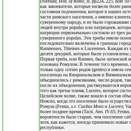
(Niebuhr,
Hist. of Rome,
II. pp224, 225, note 507
как завоеватели, которые низвели более ран
состояния подчинения, которое в наших исто
части римского населения, а именно клиенты
суверенному народу, и не были горожанами
людей внутри populus или патрициев, котора
патриции первоначально состояли из трех р
суверенного populus. Эти трибы имели осно
последовательно включены в границы города 
Ramnenses, Titienses и Lucerenses. Каждая из
десяти декурий, которые были установлены 
Первая триба, или Ramnes, была латинской к
основана Ромулом. В течение того времени, 
только одну сотню родов (gentes) и имела сен
поселенцы на Квиринальском и Виминальско
объединились с римлянами, число родов, так
после их объединения, растянувшегося веро
того как третье племя, Luceres, которое сос
Целийском холме, также вошло в состав объе
Неясно, когда это поселение было осуществл
Ромула (Festus,
s.v. Caelius Mons
и
Luceres
; Va
более позднее время (Tacit.
Ann.
IV.65; Festus
вероятности было старше, чем поселение саби
хотя, как кажется, иногда принимало новые 
республики.