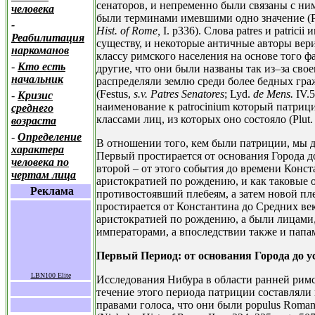
сенаторов, и непременно были связаны с ними
человека
были терминами имевшими одно значение (P
-
Hist. of Rome,
I. p336). Слова patres и patric
Реабилитация
существу, и некоторые античные авторы вери
наркоманов
классу римского населения на основе того ф
-
Кто есть
другие, что они были названы так из–за своег
начальник
распределяли землю среди более бедных гра
(Festus,
s.v. Patres Senatores
; Lyd.
de Mens.
IV.5
-
Кризис
наименование к patrocinium который патриц
среднего
классами лиц, из которых оно состояло (Plut. 
возраста
-
Определение
В отношении того, кем были патриции, мы д
характера
Первый простирается от основания Города до
человека по
второй – от этого события до времени Конс
чертам лица
аристократией по рождению, и как таковые 
Реклама
противостоявший плебеям, а затем новой пл
простирается от Константина до Средних век
аристократией по рождению, а были лицами,
императорами, а впоследствии также и папа
Первый Период: от основания Города до у
LBN100 Elite
Исследования Нибура в области ранней римс
течение этого периода патриции составлял
правами голоса, что они были populus Roman