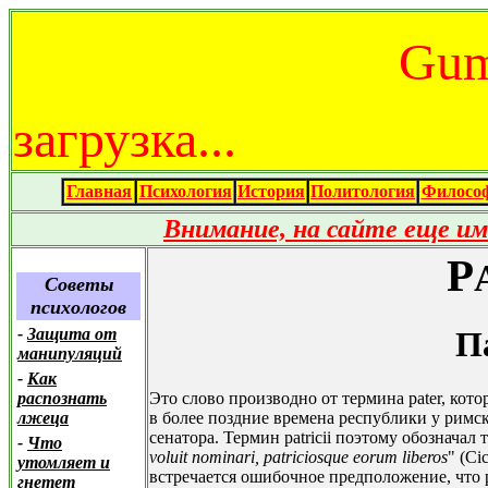
Gum
загрузка...
Главная
Психология
История
Политология
Филосо
Внимание, на сайте еще и
P
Советы
психологов
-
Защита от
П
манипуляций
-
Как
Это слово производно от термина pater, кот
распознать
в более поздние времена республики у римск
лжеца
сенатора. Термин patricii поэтому обозначал т
-
Что
voluit nominari, patriciosque eorum liberos
" (Ci
утомляет и
встречается ошибочное предположение, что pa
гнетет