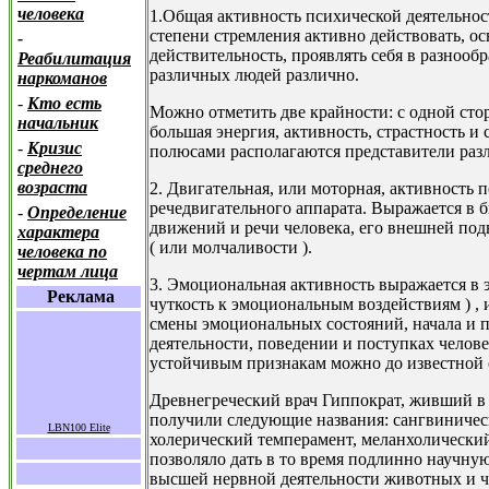
человека
1.Общая активность психической деятельнос
степени стремления активно действовать, 
-
действительность, проявлять себя в разноо
Реабилитация
различных людей различно.
наркоманов
-
Кто есть
Можно отметить две крайности: с одной сторо
начальник
большая энергия, активность, страстность и
-
Кризис
полюсами располагаются представители раз
среднего
возраста
2. Двигательная, или моторная, активность 
речедвигательного аппарата. Выражается в 
-
Определение
движений и речи человека, его внешней подв
характера
( или молчаливости ).
человека по
чертам лица
3. Эмоциональная активность выражается в
Реклама
чуткость к эмоциональным воздействиям ) ,
смены эмоциональных состояний, начала и п
деятельности, поведении и поступках чело
устойчивым признакам можно до известной с
Древнегреческий врач Гиппократ, живший в 5
получили следующие названия: сангвиничес
LBN100 Elite
холерический темперамент, меланхолически
позволяло дать в то время подлинно научну
высшей нервной деятельности животных и ч