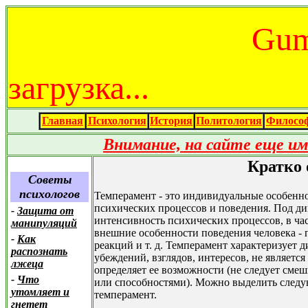
Gum
загрузка...
Главная
Психология
История
Политология
Филосо
Внимание, на сайте еще и
Кратко 
Советы
психологов
Темперамент - это индивидуальные особенн
психических процессов и поведения. Под д
-
Защита от
интенсивность психических процессов, в ча
манипуляций
внешние особенности поведения человека - 
-
Как
реакций и т. д. Темперамент характеризует 
распознать
убеждений, взглядов, интересов, не являетс
лжеца
определяет ее возможности (не следует смеш
-
Что
или способностями). Можно выделить след
утомляет и
темперамент.
гнетет